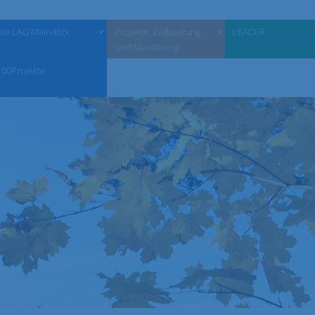
Die LAG Main4Eck
Projekte, Evaluierung
LEADER
und Monitoring
100Projekte