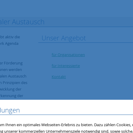
naler Austausch
Unser Angebot
bt aktiv die
ork Agenda
für Organisationen
der Förderung
für Interessierte
munen werden
onalen Austausch
Kontakt
n Prinzipien des
wicklung der
nerkennung der
allen Akteuren
llungen
einen und
m Ihnen ein optimales Webseiten-Erlebnis zu bieten. Dazu zählen Cookies, d
sowie bei der
ung unserer kommerziellen Unternehmensziele notwendig sind, sowie solche, d