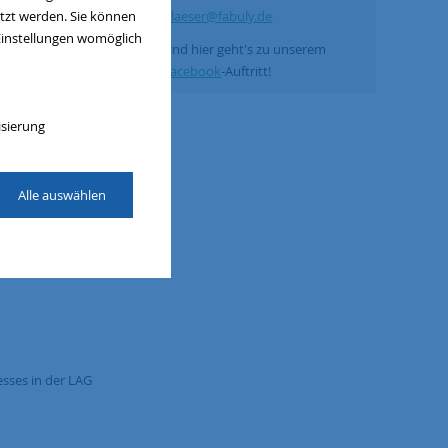
Blaeser@fabuly.de
utzt werden. Sie können
 Einstellungen womöglich
Und hier geht's zu unserem
Facebook
-Auftritt!
isierung
Alle auswählen
sses in der LAG