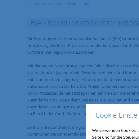
Sie befinden sich hier:
Start
BIA
BIA - Beratungsstelle internatio
Die Beratungsstelle Internationaler Austausch (BIA) ist bestre
Umsetzung des Bonn-Prozesses und der European Youth W
(EYWA) in der Region voranzutreiben.
Mit der neuen Ausrichtung liegt der Fokus des Projekts auf 
internationaler Jugendarbeit. Besonders Vereine und Kom
dabei unterstützt, langfristige Strukturen für den internati
aufzubauen und zu stärken. Das Projekt orientiert sich an de
Bonn-Prozesses, der als strategischer Rahmen zur Weiterent
Jugendarbeit in Europa dient. Ziel ist es, die Qualität und A
Jugendarbeit zu steigern und die Zusammenarbeit zwischen 
Cookie-Einste
im Bereich der Youth Work zu intensivieren.
Zentraler Bestandteil ist die gezielte Unterstützung von Ver
Wir verwenden Cookies, u
Kommunen bei der Identifikation passender Förderformate 
Seite und für die Steuer