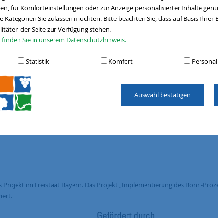
lft dabei,
n, für Komforteinstellungen oder zur Anzeige personalisierter Inhalte gen
d unterstützt
e Kategorien Sie zulassen möchten. Bitte beachten Sie, dass auf Basis Ihrer
 Projekte zu
litäten der Seite zur Verfügung stehen.
tieren
 finden Sie in unserem Datenschutzhinweis.
d können ihre
Statistik
Komfort
Personal
hen, die ihren
mmeln möchten.
Auswahl bestätigen
rmat für einen
 gibt es
offenen Fragen
_________
 Projekt im Freistaat Bayern. Das Projekt „Implementierung des Bonn-Proze
ert.