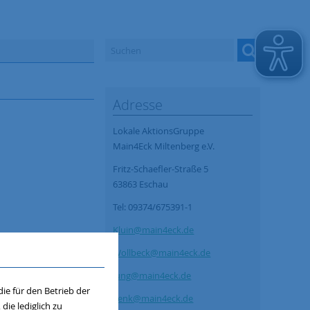
Adresse
Lokale AktionsGruppe
Main4Eck Miltenberg e.V.
Fritz-Schaefler-Straße 5
63863 Eschau
Tel: 09374/675391-1
Kluin@main4eck.de
Wollbeck@main4eck.de
Jung@main4eck.de
ie für den Betrieb der
Lenk@main4eck.de
ie lediglich zu