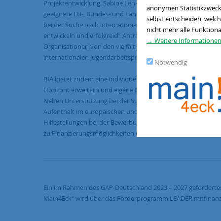
Projektentwicklung. Sabine Lenk, Projektmanagerin bei BIA, hi
anonymen Statistikzwecke
geeignete EU-, Bundes- und Landesförderungen zu finden un
selbst entscheiden, welch
bei der Suche nach internationalen Partnern, um gemeinsam
nicht mehr alle Funktiona
entwickeln und erfolgreich Anträge zu stellen. Dadurch profi
→ Weitere Informationen
Organisationen von den vielfältigen Fördermöglichkeiten un
internationalen Jugendarbeitsprojekte verwirklichen.
Notwendig
BIA bietet zudem eine individuelle Beratung für junge Mensc
Horizont erweitern und eigene Erfahrungen im Ausland sa
Neben Unterstützung bei der Suche nach dem passenden Fo
Aufenthalt im europäischen und nicht-europäischen Ausland,
Hilfestellungen bei der Bewerbung, Antragsstellung und bei 
zu Finanzierungsmöglichkeiten des Vorhabens.
___________________________________________________________
Ein im Rahmen des GAP-Deutschland 2023 – 2027 gefördertes
Main4Eck“ wird über das Förderprogramm LEADER mitfinanzi