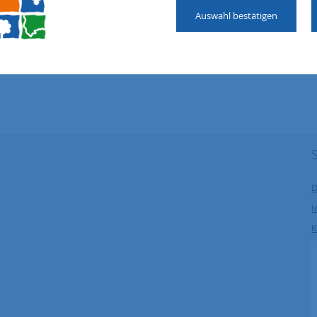
 persönlich bis spätestens
Auswahl bestätigen
Steuerkreis.jpg
den.
D
K