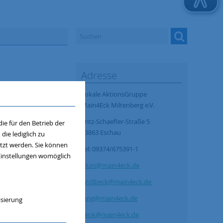
Adresse
Lokale AktionsGruppe
Main4Eck Miltenberg e.V.
Fritz-Schaefler-Straße 5
ie für den Betrieb der
63863 Eschau
ie lediglich zu
utzt werden. Sie können
Tel: 09374/675391-1
 Einstellungen womöglich
Kluin@main4eck.de
Wollbeck@main4eck.de
Jung@main4eck.de
isierung
Lenk@main4eck.de