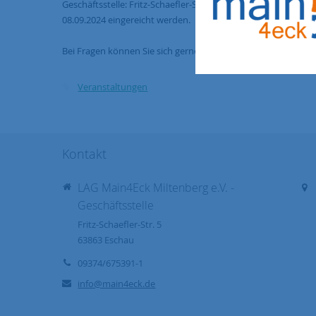
Geschäftsstelle: Fritz-Schaefler-Straße 5, 63863 Eschau) oder
08.09.2024 eingereicht werden.
Bei Fragen können Sie sich gerne an die Geschäftsstelle wen
Veranstaltungen
Kontakt
LAG Main4Eck Miltenberg e.V. -
Geschäftsstelle
Fritz-Schaefler-Str. 5
63863
Eschau
09374/675391-1
info@main4eck.de