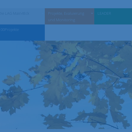
Die LAG Main4Eck
Projekte, Evaluierung
LEADER
und Monitoring
100Projekte