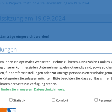
s
4. Projektaufruf für die Steuerkreissitzung am 19.09.2024
reissitzung am 19.09.2024
ktanträge eingereicht werden!
llungen
rojektanträge bei der LAG
m Ihnen ein optimales Webseiten-Erlebnis zu bieten. Dazu zählen Cookies, d
ung unserer kommerziellen Unternehmensziele notwendig sind, sowie solche, d
n, für Komforteinstellungen oder zur Anzeige personalisierter Inhalte gen
e Kategorien Sie zulassen möchten. Bitte beachten Sie, dass auf Basis Ihrer
litäten der Seite zur Verfügung stehen.
 finden Sie in unserem Datenschutzhinweis.
Statistik
Komfort
Personal
eingang bei LAG-