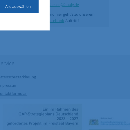
Blaeser@fabuly.de
Alle auswählen
Und hier geht's zu unserem
Facebook
-Auftritt!
Service
atenschutzerklärung
Impressum
ontaktformular