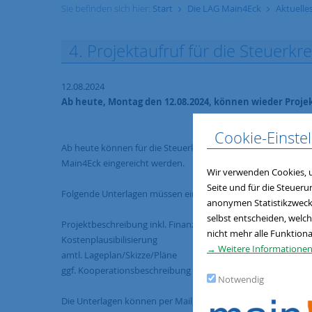
Sie befinden sich hier:
Start
Die LAG Main4Eck
Aktuelle
4. Projektaufruf für die Steuerk
12.08.2024
Ab heute, Montag den 12.08.2024, können wieder Proje
Cookie-Einste
Ab heute können für die Steuerkreissitzung am 19.09.2024 P
Main4Eck eingereicht werden.
Wir verwenden Cookies, u
Seite und für die Steuer
Folgende Unterlagen müssen eingereicht werden:
anonymen Statistikzwecke
selbst entscheiden, welch
Projektbeschreibung inkl. Finanzierungsplan
nicht mehr alle Funktiona
Kostenplausibilisierung
→ Weitere Informationen
amtl. Lageplan/Skizze/Pläne
ggf. Kooperationsbeschreibung
Notwendig
Die Unterlagen können per Mail, auf postalischem Weg (Post