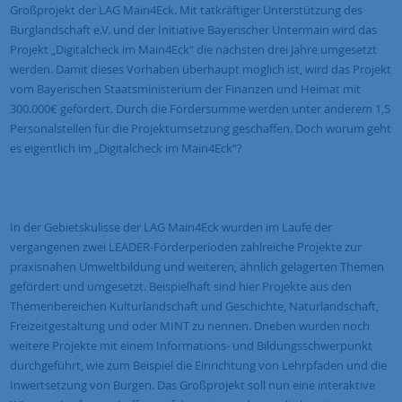
Großprojekt der LAG Main4Eck. Mit tatkräftiger Unterstützung des
Burglandschaft e.V. und der Initiative Bayerischer Untermain wird das
Projekt „Digitalcheck im Main4Eck“ die nächsten drei Jahre umgesetzt
werden. Damit dieses Vorhaben überhaupt möglich ist, wird das Projekt
vom Bayerischen Staatsministerium der Finanzen und Heimat mit
300.000€ gefördert. Durch die Fördersumme werden unter anderem 1,5
Personalstellen für die Projektumsetzung geschaffen. Doch worum geht
es eigentlich im „Digitalcheck im Main4Eck“?
In der Gebietskulisse der LAG Main4Eck wurden im Laufe der
vergangenen zwei LEADER-Förderperioden zahlreiche Projekte zur
praxisnahen Umweltbildung und weiteren, ähnlich gelagerten Themen
gefördert und umgesetzt. Beispielhaft sind hier Projekte aus den
Themenbereichen Kulturlandschaft und Geschichte, Naturlandschaft,
Freizeitgestaltung und oder MINT zu nennen. Dneben wurden noch
weitere Projekte mit einem Informations- und Bildungsschwerpunkt
durchgeführt, wie zum Beispiel die Einrichtung von Lehrpfaden und die
Inwertsetzung von Burgen. Das Großprojekt soll nun eine interaktive