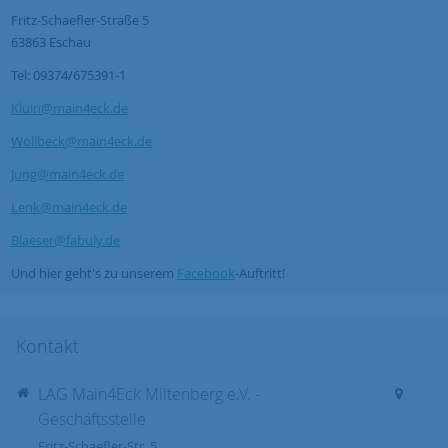
Fritz-Schaefler-Straße 5
63863 Eschau
Tel: 09374/675391-1
Kluin@main4eck.de
Wollbeck@main4eck.de
Jung@main4eck.de
Lenk@main4eck.de
Blaeser@fabuly.de
Und hier geht's zu unserem
Facebook
-Auftritt!
Kontakt
LAG Main4Eck Miltenberg e.V. -
Geschäftsstelle
Fritz-Schaefler-Str. 5