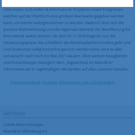
dessen Bevölkerung. Es gibt ein enormes Potential an geschichtlichen
Überresten, kulturellen & informativen Projekten sowie Ereignissen,
welchen auf der Plattform eine größere Reichweite gegeben werden
kann, um besser wahrgenommen zu werden. Dadurch lässt sich die
positive Wahrnehmung und die regionale Identität der Bevölkerung für
ihre Heimat weiter stärken. Ab dem 01.11.2020 beginnt nun die
Umsetzungsphase. Bis schließlich die Wissensplattform online geht und
vom Endnutzer völlig kostenfrei genutzt werden kann, wird es aller
vorrausicht nach noch bis Mai 2021 dauern. Über weitere Neuigkeiten
und Entwicklungen bezüglich dem „Digitalcheck im Main4Eck“
informieren wir in regelmäßigen Abständen auf allen unseren Kanälen.
Pressemitteilung
,
Projekte
,
Mitteilungen der LAG Main4Eck
Adresse
Lokale AktionsGruppe
Main4Eck Miltenberg e.V.