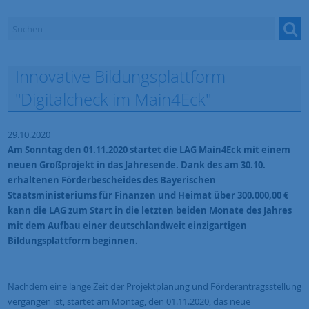
Downloads
Projekte, Evaluierung und Monitoring
Innovative Bildungsplattform
LEADER
"Digitalcheck im Main4Eck"
BIA
29.10.2020
Mein Projekt
Am Sonntag den 01.11.2020 startet die LAG Main4Eck mit einem
neuen Großprojekt in das Jahresende. Dank des am 30.10.
100Projekte
erhaltenen Förderbescheides des Bayerischen
Staatsministeriums für Finanzen und Heimat über 300.000,00 €
kann die LAG zum Start in die letzten beiden Monate des Jahres
mit dem Aufbau einer deutschlandweit einzigartigen
Bildungsplattform beginnen.
Nachdem eine lange Zeit der Projektplanung und Förderantragsstellung
vergangen ist, startet am Montag, den 01.11.2020, das neue