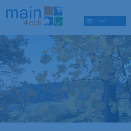
Menü
Die LAG Main4Eck
Die Gebietskulisse
Organisationsstruktur
Team
Termine
Mitglied werden
Netzwerkpartner*innen
Aktuelles