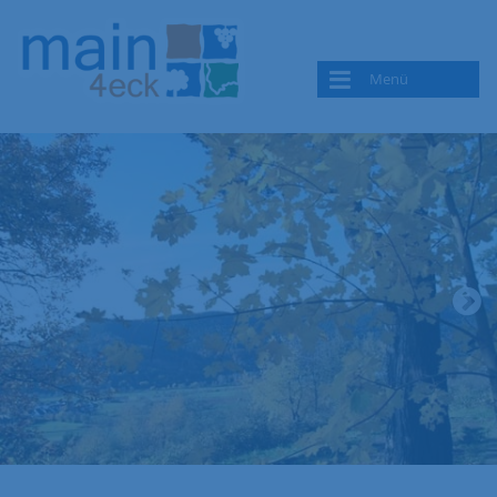
Menü
Die LAG Main4Eck
Die Gebietskulisse
Organisationsstruktur
Team
Termine
Mitglied werden
Netzwerkpartner*innen
Aktuelles