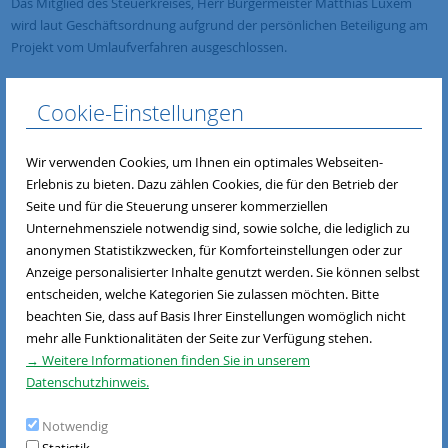
Das Mitglied des Steuerkreises, Herr Bürgermeister Matthias Luxem
wird laut Geschäftsordnung aufgrund der persönlichen Beteiligung am
Projekt vom Umlaufverfahren ausgeschlossen.
Falls Sie Änderungswünsche bzgl. der Unterlagen haben, teilen Sie uns
Cookie-Einstellungen
diese bitte
sobald wie möglich, jedoch spätestens bis zum Fristablauf am
Wir verwenden Cookies, um Ihnen ein optimales Webseiten-
26.07.2017, 12:00 Uhr schriftlich (Post oder E-Mail) mit.
Erlebnis zu bieten. Dazu zählen Cookies, die für den Betrieb der
Seite und für die Steuerung unserer kommerziellen
Falls Sie keine Anmerkungen haben, bitten wir Sie, den
Unternehmensziele notwendig sind, sowie solche, die lediglich zu
Abstimmungsbogen in
anonymen Statistikzwecken, für Komforteinstellungen oder zur
Anzeige personalisierter Inhalte genutzt werden. Sie können selbst
beiliegendem Rückumschlag an die Geschäftsstelle der LAG ausgefüllt
entscheiden, welche Kategorien Sie zulassen möchten. Bitte
und
beachten Sie, dass auf Basis Ihrer Einstellungen womöglich nicht
mehr alle Funktionalitäten der Seite zur Verfügung stehen.
unterschrieben bis spätestens 26.07.2017 (Poststempel) zurück zu
→ Weitere Informationen finden Sie in unserem
senden.
Datenschutzhinweis.
Bitte beachten Sie, dass wir eine Abstimmung per E-Mail nicht
Notwendig
annehmen können!