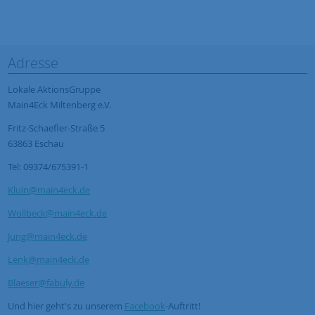
Adresse
Lokale AktionsGruppe
Main4Eck Miltenberg e.V.
Fritz-Schaefler-Straße 5
63863 Eschau
Tel: 09374/675391-1
Kluin@main4eck.de
Wollbeck@main4eck.de
Jung@main4eck.de
Lenk@main4eck.de
Blaeser@fabuly.de
Und hier geht's zu unserem
Facebook
-Auftritt!