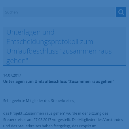
Downloads
Projekte, Evaluierung und Monitoring
Unterlagen und
LEADER
Entscheidungsprotokoll zum
BIA
Umlaufbeschluss "zusammen raus
gehen"
Mein Projekt
100Projekte
14.07.2017
Unterlagen zum Umlaufbeschluss "Zusammen raus gehen"
Sehr geehrte Mitglieder des Steuerkreises,
das Projekt „Zusammen raus gehen“ wurde in der Sitzung des
Steuerkreises am 27.03.2017 vorgestellt. Die Mitglieder des Vorstandes
und des Steuerkreises haben festgelegt, das Projekt im